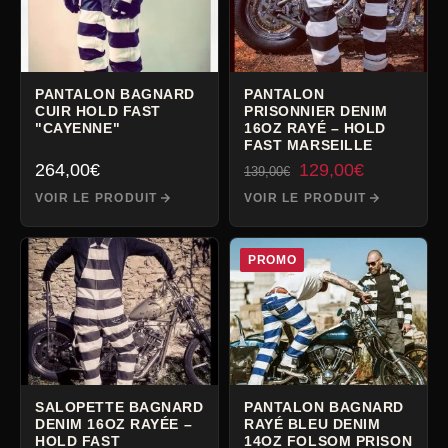
PANTALON BAGNARD
PANTALON
CUIR HOLD FAST
PRISONNIER DENIM
"CAYENNE"
16OZ RAYÉ – HOLD
FAST MARSEILLE
Le
Le
264,00
€
129,00
€
139,00
€
prix
prix
VOIR LE PRODUIT
VOIR LE PRODUIT
initial
actuel
était :
est :
139,00€.
129,00€.
PROMO
SALOPETTE BAGNARD
PANTALON BAGNARD
DENIM 16OZ RAYÉE –
RAYÉ BLEU DENIM
HOLD FAST
14OZ FOLSOM PRISON