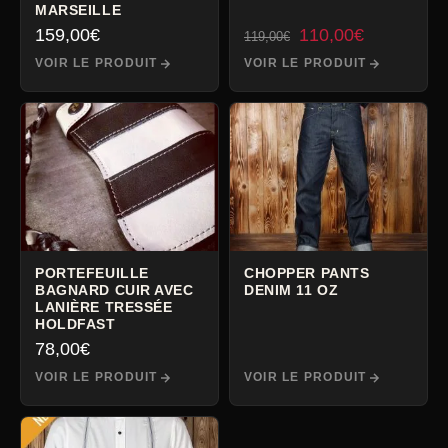
MARSEILLE
Le
Le
159,00
€
110,00
€
119,00
€
prix
prix
VOIR LE PRODUIT
VOIR LE PRODUIT
initial
actuel
était :
est :
119,00€.
110,00€.
PORTEFEUILLE
CHOPPER PANTS
BAGNARD CUIR AVEC
DENIM 11 OZ
LANIÈRE TRESSÉE
HOLDFAST
78,00
€
VOIR LE PRODUIT
VOIR LE PRODUIT