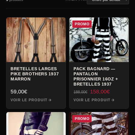
PROMO
BRETELLES LARGES
PACK BAGNARD —
PIKE BROTHERS 1937
PANTALON
MARRON
PRISONNIER 16OZ +
BRETELLES 1937
Le
Le
59,00
€
158,00
€
188,00
€
prix
prix
VOIR LE PRODUIT
VOIR LE PRODUIT
initial
actuel
était :
est :
188,00€.
158,00€.
PROMO