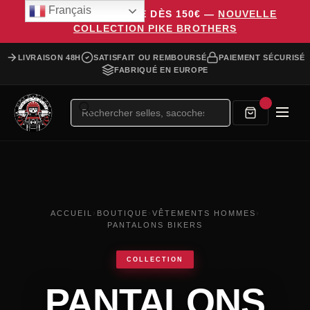
Français
LIVRAISON OFFERTE DÈS 150€ —
NOUVELLE
COLLECTION PIKE BROTHERS
LIVRAISON 48H
SATISFAIT OU REMBOURSÉ
PAIEMENT SÉCURISÉ
FABRIQUÉ EN EUROPE
Recherche
de
produits
ACCUEIL
›
BOUTIQUE
›
VÊTEMENTS HOMMES
›
PANTALONS BIKERS
COLLECTION
PANTALONS