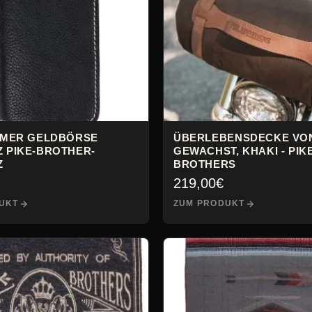
AMER GELDBÖRSE
ÜBERLEBENSDECKE VON
 PIKE-BROTHER-
GEWACHST, KHAKI - PIK
Z
BROTHERS
219,00
€
UKT
ZUM PRODUKT