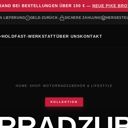
AND BEI BESTELLUNGEN ÜBER 150 € —
NEUE PIKE BR
N LIEFERUNG
GELD-ZURÜCK-
SICHERE ZAHLUNG
HERGESTEL
HOLDFAST-WERKSTATT
ÜBER UNS
KONTAKT
HOME
>
SHOP
>
MOTORRADZUBEHÖR & LIFESTYLE
KOLLEKTION
RRADZU