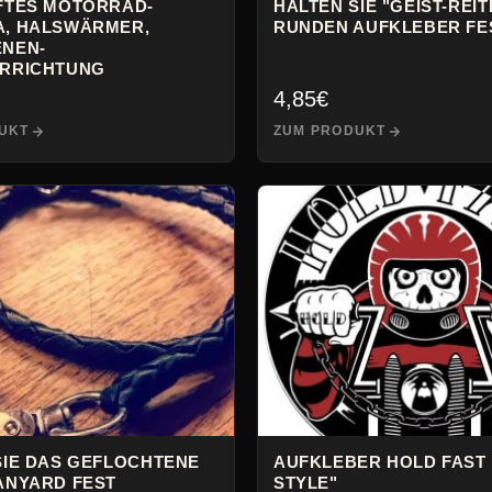
FTES MOTORRAD-
HALTEN SIE "GEIST-REIT
, HALSWÄRMER,
RUNDEN AUFKLEBER FE
NEN-
RRICHTUNG
4,85
€
UKT
ZUM PRODUKT
SIE DAS GEFLOCHTENE
AUFKLEBER HOLD FAST
ANYARD FEST
STYLE"