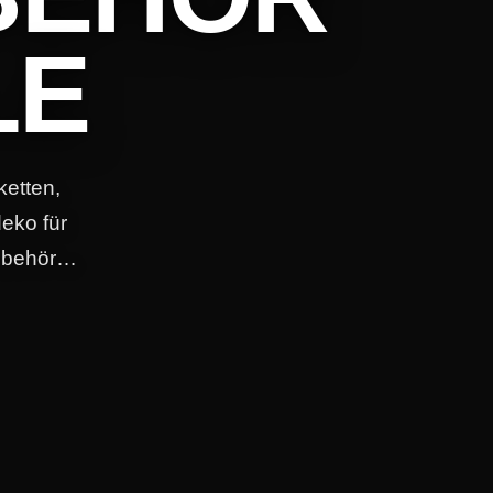
LE
ketten,
eko für
zubehör…