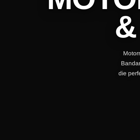
&
Motorr
Bandan
die per