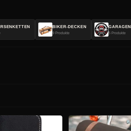
RSENKETTEN
BIKER-DECKEN
GARAGEN
e
9 Produkte
5 Produkte