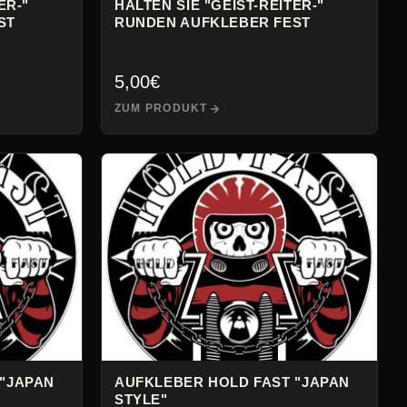
ER-"
HALTEN SIE "GEIST-REITER-"
ST
RUNDEN AUFKLEBER FEST
5,00
€
ZUM PRODUKT
 "JAPAN
AUFKLEBER HOLD FAST "JAPAN
STYLE"