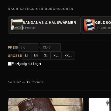
NACH KATEGORIEN DURCHSUCHEN
BANDANAS & HALSWÄRMER
GELDBÖ
1 Produkt
15 Produkt
-
PREIS
L
M
S
XL
XXL
GRÖSSE
1
1
1
1
1
Einzigartig auf Lager
Seite 1/2 —
33
Produkte