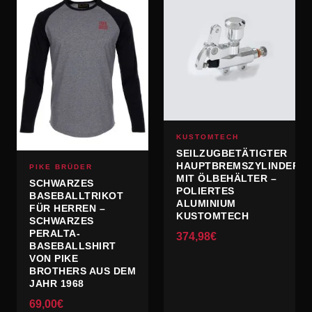
KUSTOMTECH
SEILZUGBETÄTIGTER
HAUPTBREMSZYLINDER
PIKE BRÜDER
MIT ÖLBEHÄLTER –
SCHWARZES
POLIERTES
BASEBALLTRIKOT
ALUMINIUM
FÜR HERREN –
KUSTOMTECH
SCHWARZES
PERALTA-
374,98
€
BASEBALLSHIRT
VON PIKE
BROTHERS AUS DEM
JAHR 1968
69,00
€