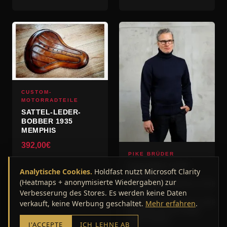
CUSTOM-
MOTORRADTEILE
SATTEL-LEDER-
BOBBER 1935
MEMPHIS
392,00
€
PIKE BRÜDER
MARINEBLAUER
Analytische Cookies.
Holdfast nutzt Microsoft Clarity
HERREN-
(Heatmaps + anonymisierte Wiedergaben) zur
ROLLKRAGENPULLOVER
Verbesserung des Stores. Es werden keine Daten
– 1923
ROLLKRAGENPULLOVER
verkauft, keine Werbung geschaltet.
Mehr erfahren
.
DUNKELBLAU PIKE
BROTHERS
J'ACCEPTE
ICH LEHNE AB