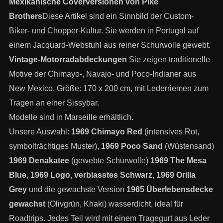
Mexikanische Coverversionen von Pike
Brothers
Diese Artikel sind ein Sinnbild der Custom-
Biker- und Chopper-Kultur. Sie werden in Portugal auf
einem Jacquard-Webstuhl aus reiner Schurwolle gewebt.
Vintage-Motorradabdeckungen
Sie zeigen traditionelle
Motive der Chimayo-, Navajo- und Poco-Indianer aus
New Mexico. Größe: 170 x 200 cm, mit Lederriemen zum
Tragen an einer Sissybar.
Modelle sind in Marseille erhältlich.
Unsere Auswahl:
1969 Chimayo Red
(intensives Rot,
symbolträchtiges Muster),
1969 Poco Sand
(Wüstensand)
1969 Denakatee
(gewebte Schurwolle)
1969 The Mesa
Blue
,
1969 Logo, verblasstes Schwarz
,
1969 Orilla
Grey
und die gewachste Version
1965 Überlebensdecke
gewachst
(Olivgrün, Khaki) wasserdicht, ideal für
Roadtrips. Jedes Teil wird mit einem Tragegurt aus Leder