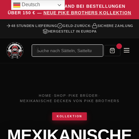
Deutsch
KOSTENLOSER VERSAND BEI BESTELLUNGEN
ÜBER 150 € —
NEUE PIKE BROTHERS KOLLEKTION
48 STUNDEN LIEFERUNG
GELD-ZURÜCK-
SICHERE ZAHLUNG
HERGESTELLT IN EUROPA
Produktsuche
HOME
>
SHOP
>
PIKE BRÜDER
>
MEXIKANISCHE DECKEN VON PIKE BROTHERS
KOLLEKTION
MEXIKANISCHE