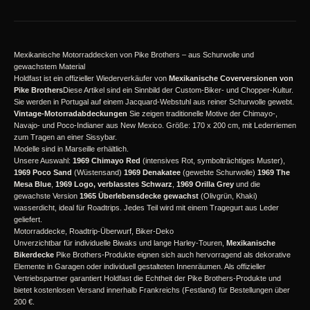
Mexikanische Motorraddecken von Pike Brothers – aus Schurwolle und
gewachstem Material
Holdfast ist ein offizieller Wiederverkäufer von
Mexikanische Coverversionen von
Pike Brothers
Diese Artikel sind ein Sinnbild der Custom-Biker- und Chopper-Kultur.
Sie werden in Portugal auf einem Jacquard-Webstuhl aus reiner Schurwolle gewebt.
Vintage-Motorradabdeckungen
Sie zeigen traditionelle Motive der Chimayo-,
Navajo- und Poco-Indianer aus New Mexico. Größe: 170 x 200 cm, mit Lederriemen
zum Tragen an einer Sissybar.
Modelle sind in Marseille erhältlich.
Unsere Auswahl:
1969 Chimayo Red
(intensives Rot, symbolträchtiges Muster),
1969 Poco Sand
(Wüstensand)
1969 Denakatee
(gewebte Schurwolle)
1969 The
Mesa Blue
,
1969 Logo, verblasstes Schwarz
,
1969 Orilla Grey
und die
gewachste Version
1965 Überlebensdecke gewachst
(Olivgrün, Khaki)
wasserdicht, ideal für Roadtrips. Jedes Teil wird mit einem Tragegurt aus Leder
geliefert.
Motorraddecke, Roadtrip-Überwurf, Biker-Deko
Unverzichtbar für individuelle Biwaks und lange Harley-Touren,
Mexikanische
Bikerdecke
Pike Brothers-Produkte eignen sich auch hervorragend als dekorative
Elemente in Garagen oder individuell gestalteten Innenräumen. Als offizieller
Vertriebspartner garantiert Holdfast die Echtheit der Pike Brothers-Produkte und
bietet kostenlosen Versand innerhalb Frankreichs (Festland) für Bestellungen über
200 €.