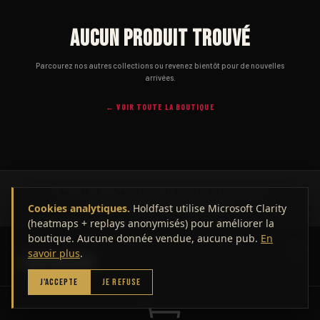
Aucun produit trouvé
Parcourez nos autres collections ou revenez bientôt pour de nouvelles
arrivées.
← VOIR TOUTE LA BOUTIQUE
© 2026 HOLDFAST — Marseille. Tous droits réservés.
CGV
Mentions légales
Confidentialité
Cookies analytiques.
Holdfast utilise Microsoft Clarity
(heatmaps + replays anonymisés) pour améliorer la
boutique. Aucune donnée vendue, aucune pub.
En
VOTRE PANIER
savoir plus
.
0
article(s)
J'ACCEPTE
JE REFUSE