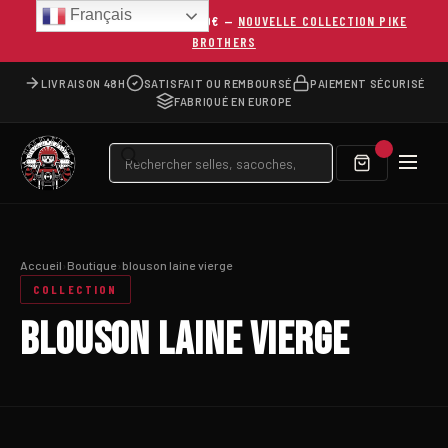
Français
LIVRAISON OFFERTE DÈS 150€ —
NOUVELLE COLLECTION PIKE
BROTHERS
LIVRAISON 48H
SATISFAIT OU REMBOURSÉ
PAIEMENT SÉCURISÉ
FABRIQUÉ EN EUROPE
Recherche
de
produits
Accueil
›
Boutique
›
blouson laine vierge
COLLECTION
BLOUSON LAINE VIERGE