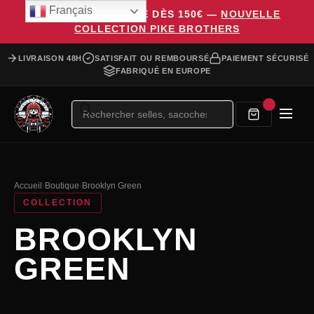
Français
LIVRAISON OFFERTE DÈS 150€ —
NOUVELLE
COLLECTION PIKE BROTHERS
LIVRAISON 48H
SATISFAIT OU REMBOURSÉ
PAIEMENT SÉCURISÉ
FABRIQUÉ EN EUROPE
Recherche
de
produits
Accueil
›
Boutique
›
Brooklyn Green
COLLECTION
BROOKLYN
GREEN