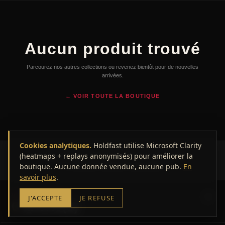
Aucun produit trouvé
Parcourez nos autres collections ou revenez bientôt pour de nouvelles
arrivées.
← VOIR TOUTE LA BOUTIQUE
Cookies analytiques.
Holdfast utilise Microsoft Clarity
(heatmaps + replays anonymisés) pour améliorer la
© 2026 HOLDFAST — Marseille. Tous droits réservés.
boutique. Aucune donnée vendue, aucune pub.
CGV
Mentions légales
Confidentialité
En
savoir plus
.
VOTRE PANIER
J'ACCEPTE
JE REFUSE
0
article(s)