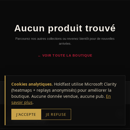
Aucun produit trouvé
Parcourez nos autres collections ou revenez bientôt pour de nouvelles
arrivées.
← VOIR TOUTE LA BOUTIQUE
Cookies analytiques.
Holdfast utilise Microsoft Clarity
(heatmaps + replays anonymisés) pour améliorer la
© 2026 HOLDFAST — Marseille. Tous droits réservés.
boutique. Aucune donnée vendue, aucune pub.
CGV
Mentions légales
Confidentialité
En
savoir plus
.
VOTRE PANIER
J'ACCEPTE
JE REFUSE
0
article(s)