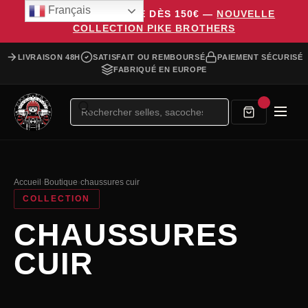
Français
LIVRAISON OFFERTE DÈS 150€ —
NOUVELLE
COLLECTION PIKE BROTHERS
LIVRAISON 48H
SATISFAIT OU REMBOURSÉ
PAIEMENT SÉCURISÉ
FABRIQUÉ EN EUROPE
Recherche
de
produits
Accueil
›
Boutique
›
chaussures cuir
COLLECTION
CHAUSSURES
CUIR