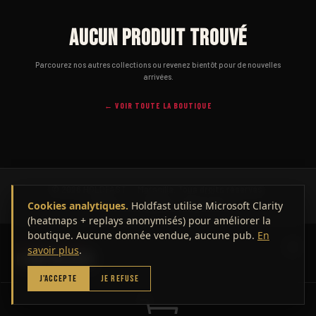
Aucun produit trouvé
Parcourez nos autres collections ou revenez bientôt pour de nouvelles
arrivées.
← VOIR TOUTE LA BOUTIQUE
© 2026 HOLDFAST — Marseille. Tous droits réservés.
CGV
Mentions légales
Confidentialité
Cookies analytiques.
Holdfast utilise Microsoft Clarity
(heatmaps + replays anonymisés) pour améliorer la
boutique. Aucune donnée vendue, aucune pub.
En
VOTRE PANIER
savoir plus
.
0
article(s)
J'ACCEPTE
JE REFUSE