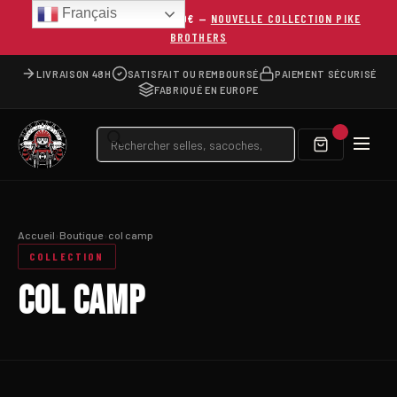
Français
LIVRAISON OFFERTE DÈS 150€ —
NOUVELLE COLLECTION PIKE
BROTHERS
LIVRAISON 48H
SATISFAIT OU REMBOURSÉ
PAIEMENT SÉCURISÉ
FABRIQUÉ EN EUROPE
Recherche
de
produits
Accueil
›
Boutique
›
col camp
COLLECTION
COL CAMP