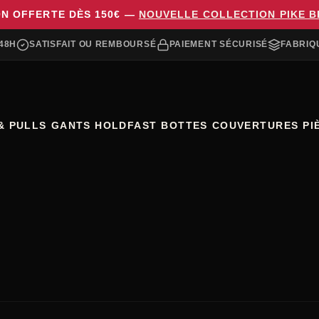
ON OFFERTE DÈS 150€ —
NOUVELLE COLLECTION PIKE 
48H
SATISFAIT OU REMBOURSÉ
PAIEMENT SÉCURISÉ
FABRIQ
& PULLS
GANTS HOLDFAST
BOTTES
COUVERTURES
PI