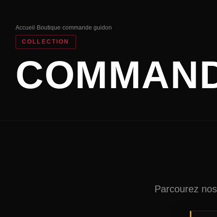
Accueil
›
Boutique
›
commande guidon
COLLECTION
COMMAND
Parcourez nos 