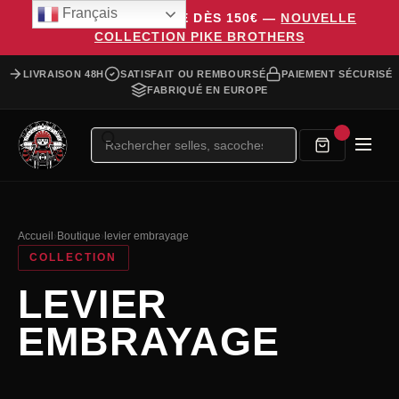
Français
LIVRAISON OFFERTE DÈS 150€ —
NOUVELLE
COLLECTION PIKE BROTHERS
LIVRAISON 48H
SATISFAIT OU REMBOURSÉ
PAIEMENT SÉCURISÉ
FABRIQUÉ EN EUROPE
Recherche
de
produits
Accueil
›
Boutique
›
levier embrayage
COLLECTION
LEVIER
EMBRAYAGE