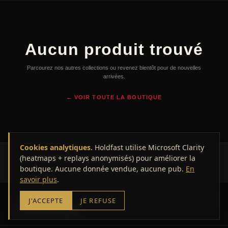
Aucun produit trouvé
Parcourez nos autres collections ou revenez bientôt pour de nouvelles
arrivées.
← VOIR TOUTE LA BOUTIQUE
Cookies analytiques.
Holdfast utilise Microsoft Clarity
(heatmaps + replays anonymisés) pour améliorer la
© 2026 HOLDFAST — Marseille. Tous droits réservés.
boutique. Aucune donnée vendue, aucune pub.
CGV
Mentions légales
Confidentialité
En
savoir plus
.
VOTRE PANIER
J'ACCEPTE
JE REFUSE
0
article(s)