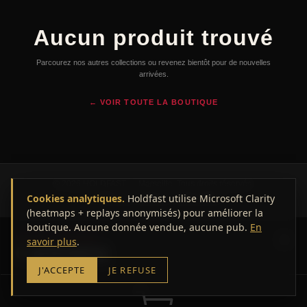
Aucun produit trouvé
Parcourez nos autres collections ou revenez bientôt pour de nouvelles
arrivées.
← VOIR TOUTE LA BOUTIQUE
© 2026 HOLDFAST — Marseille. Tous droits réservés.
Cookies analytiques.
CGV
Mentions légales
Holdfast utilise Microsoft Clarity
Confidentialité
(heatmaps + replays anonymisés) pour améliorer la
boutique. Aucune donnée vendue, aucune pub.
En
VOTRE PANIER
savoir plus
.
0
article(s)
J'ACCEPTE
JE REFUSE