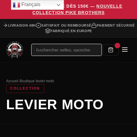
Français
LIVRAISON OFFERTE DÈS 150€ —
NOUVELLE
COLLECTION PIKE BROTHERS
LIVRAISON 48H
SATISFAIT OU REMBOURSÉ
PAIEMENT SÉCURISÉ
FABRIQUÉ EN EUROPE
Recherche
de
produits
Accueil
›
Boutique
›
levier moto
COLLECTION
LEVIER MOTO