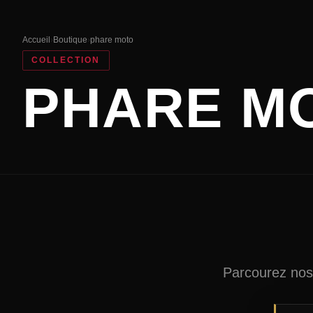
Accueil
›
Boutique
›
phare moto
COLLECTION
PHARE M
Parcourez nos 