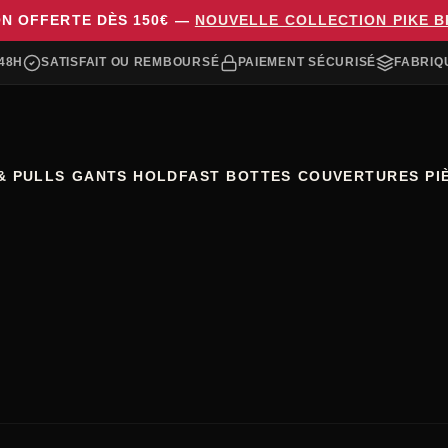
ON OFFERTE DÈS 150€ —
NOUVELLE COLLECTION PIKE 
48H
SATISFAIT OU REMBOURSÉ
PAIEMENT SÉCURISÉ
FABRIQ
& PULLS
GANTS HOLDFAST
BOTTES
COUVERTURES
PI