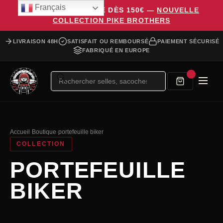
Français
LIVRAISON OFFERTE DÈS 150€ —
NOUVELLE
COLLECTION PIKE BROTHERS
LIVRAISON 48H
SATISFAIT OU REMBOURSÉ
PAIEMENT SÉCURISÉ
FABRIQUÉ EN EUROPE
Recherche
de
produits
Accueil
›
Boutique
›
portefeuille biker
COLLECTION
PORTEFEUILLE
BIKER