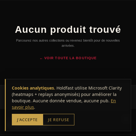
Aucun produit trouvé
Parcourez nos autres collections ou revenez bientôt pour de nouvelles
arrivées.
← VOIR TOUTE LA BOUTIQUE
Cookies analytiques.
Holdfast utilise Microsoft Clarity
(heatmaps + replays anonymisés) pour améliorer la
© 2026 HOLDFAST — Marseille. Tous droits réservés.
boutique. Aucune donnée vendue, aucune pub.
CGV
Mentions légales
Confidentialité
En
savoir plus
.
VOTRE PANIER
J'ACCEPTE
JE REFUSE
0
article(s)