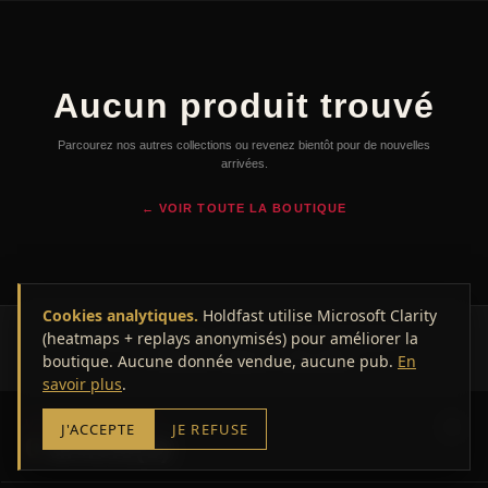
Aucun produit trouvé
Parcourez nos autres collections ou revenez bientôt pour de nouvelles
arrivées.
← VOIR TOUTE LA BOUTIQUE
Cookies analytiques.
Holdfast utilise Microsoft Clarity
(heatmaps + replays anonymisés) pour améliorer la
© 2026 HOLDFAST — Marseille. Tous droits réservés.
boutique. Aucune donnée vendue, aucune pub.
CGV
Mentions légales
Confidentialité
En
savoir plus
.
VOTRE PANIER
J'ACCEPTE
JE REFUSE
0
article(s)