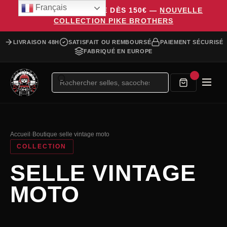
Français
LIVRAISON OFFERTE DÈS 150€ —
NOUVELLE
COLLECTION PIKE BROTHERS
LIVRAISON 48H
SATISFAIT OU REMBOURSÉ
PAIEMENT SÉCURISÉ
FABRIQUÉ EN EUROPE
Recherche
de
produits
Accueil
›
Boutique
›
selle vintage moto
COLLECTION
SELLE VINTAGE
MOTO