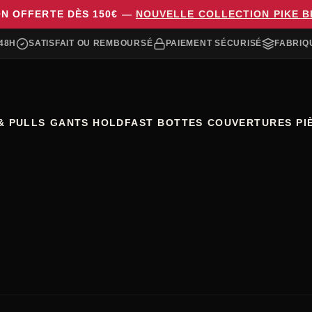
ON OFFERTE DÈS 150€ —
NOUVELLE COLLECTION PIKE 
48H
SATISFAIT OU REMBOURSÉ
PAIEMENT SÉCURISÉ
FABRIQ
& PULLS
GANTS HOLDFAST
BOTTES
COUVERTURES
PI