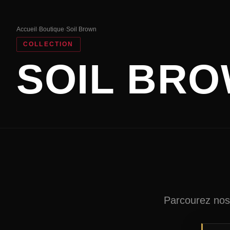
Accueil
›
Boutique
›
Soil Brown
COLLECTION
SOIL BR
Parcourez nos 