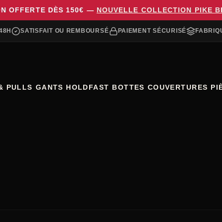
ON OFFERTE DÈS 150€ —
NOUVELLE COLLECTION PIKE 
48H
SATISFAIT OU REMBOURSÉ
PAIEMENT SÉCURISÉ
FABRIQ
& PULLS
GANTS HOLDFAST
BOTTES
COUVERTURES
PI