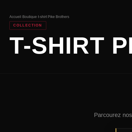
Accueil
›
Boutique
›
t-shirt Pike Brothers
COLLECTION
T-SHIRT 
Parcourez nos 