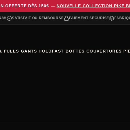
ON OFFERTE DÈS 150€ —
NOUVELLE COLLECTION PIKE 
48H
SATISFAIT OU REMBOURSÉ
PAIEMENT SÉCURISÉ
FABRIQ
& PULLS
GANTS HOLDFAST
BOTTES
COUVERTURES
PI