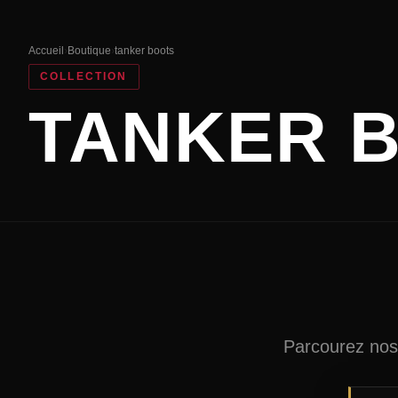
Accueil
›
Boutique
›
tanker boots
COLLECTION
TANKER 
Parcourez nos 