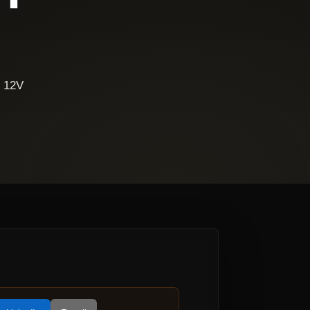
, 12V