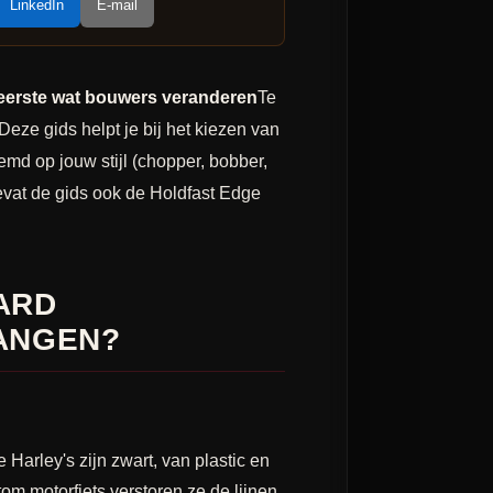
LinkedIn
E-mail
eerste wat bouwers veranderen
Te
Deze gids helpt je bij het kiezen van
temd op jouw stijl (chopper, bobber,
bevat de gids ook de Holdfast Edge
ARD
ANGEN?
Harley's zijn zwart, van plastic en
m motorfiets verstoren ze de lijnen.