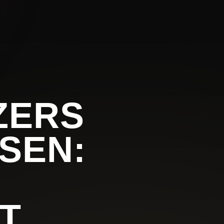
ZERS
SEN:
T