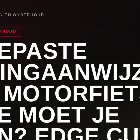
EN EN ONDERHOUD
ERHOUD
EPASTE
TINGAANWIJ
 MOTORFIET
E MOET JE
N? EDGE CU