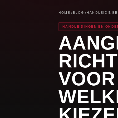
HOME
BLOG
HANDLEIDING
HANDLEIDINGEN EN OND
AANG
RICH
VOOR
WELK
KIEZE