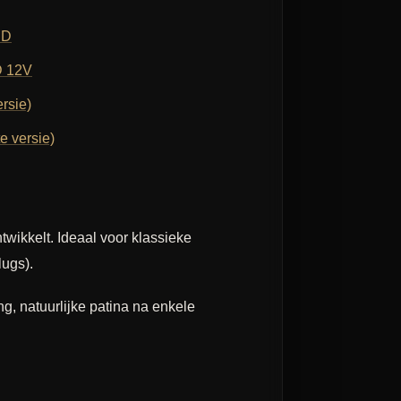
ED
D 12V
rsie)
e versie)
twikkelt. Ideaal voor klassieke
lugs).
, natuurlijke patina na enkele