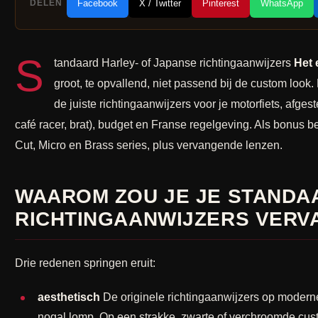
DELEN
Facebook
X / Twitter
Pinterest
WhatsApp
S
tandaard Harley- of Japanse richtingaanwijzers
Het 
groot, te opvallend, niet passend bij de custom look. 
de juiste richtingaanwijzers voor je motorfiets, afges
café racer, brat), budget en Franse regelgeving. Als bonus 
Cut, Micro en Brass series, plus vervangende lenzen.
WAAROM ZOU JE JE STANDA
RICHTINGAANWIJZERS VERV
Drie redenen springen eruit:
aesthetisch
De originele richtingaanwijzers op moderne 
nogal lomp. Op een strakke, zwarte of verchroomde custo