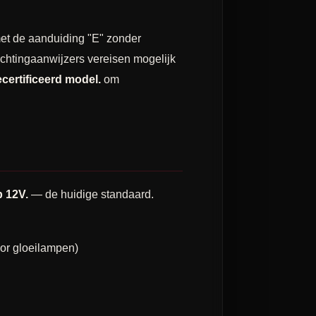
met de aanduiding "E" zonder
chtingaanwijzers vereisen mogelijk
ecertificeerd model.
om
p 12V.
— de huidige standaard.
oor gloeilampen)