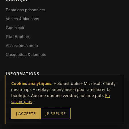
Pantalons prisonniers
Vestes & blousons
Gants cuir
Pike Brothers
Accessoires moto
Casquettes & bonnets
INFORMATIONS
Cookies analytiques.
Holdfast utilise Microsoft Clarity
Notre histoire
(heatmaps + replays anonymisés) pour améliorer la
Guide des tailles
boutique. Aucune donnée vendue, aucune pub.
En
savoir plus
.
Suivi de commande
Retours & échanges — 14 jours
J'ACCEPTE
JE REFUSE
Devenir distributeur