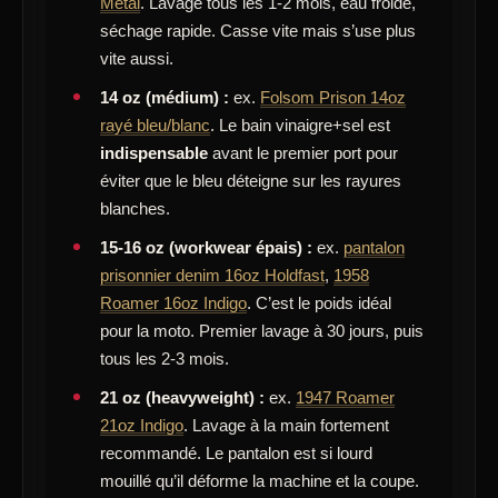
Metal
. Lavage tous les 1-2 mois, eau froide,
séchage rapide. Casse vite mais s’use plus
vite aussi.
14 oz (médium) :
ex.
Folsom Prison 14oz
rayé bleu/blanc
. Le bain vinaigre+sel est
indispensable
avant le premier port pour
éviter que le bleu déteigne sur les rayures
blanches.
15-16 oz (workwear épais) :
ex.
pantalon
prisonnier denim 16oz Holdfast
,
1958
Roamer 16oz Indigo
. C’est le poids idéal
pour la moto. Premier lavage à 30 jours, puis
tous les 2-3 mois.
21 oz (heavyweight) :
ex.
1947 Roamer
21oz Indigo
. Lavage à la main fortement
recommandé. Le pantalon est si lourd
mouillé qu’il déforme la machine et la coupe.