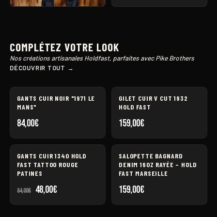
CHOPPER PANTS DENIM 11
OZ
COMPLÉTEZ VOTRE LOOK
Nos créations artisanales Holdfast, parfaites avec Pike Brothers
DÉCOUVRIR TOUT →
HOLDFAST
GANTS CUIR NOIR "1971 LE
GILET CUIR V CUT 1932
MANS"
HOLD FAST
84,00
€
159,00
€
HOLDFAST
GANTS CUIR 1340 HOLD
SALOPETTE BAGNARD
FAST TATTOO ROUGE
DENIM 16OZ RAYÉE – HOLD
PATINES
FAST MARSEILLE
Le
Le
48,00
€
159,00
€
84,00
€
prix
prix