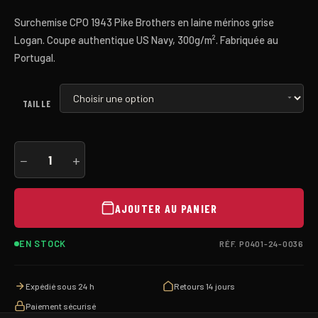
Surchemise CPO 1943 Pike Brothers en laine mérinos grise
Logan. Coupe authentique US Navy, 300g/m². Fabriquée au
Portugal.
TAILLE
quantité
−
+
de
1943
CPO
Shirt
AJOUTER AU PANIER
Logan
Grey
EN STOCK
RÉF. P0401-24-0036
Expédié sous 24 h
Retours 14 jours
Paiement sécurisé