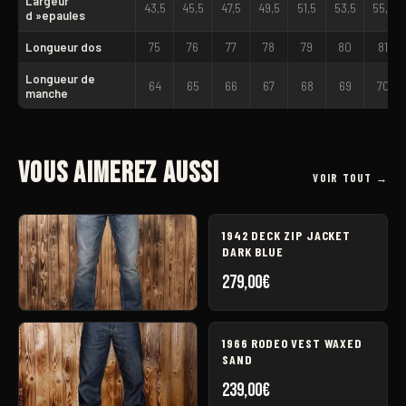
Largeur
43,5
45,5
47,5
49,5
51,5
53,5
55,5
d »epaules
Longueur dos
75
76
77
78
79
80
81
Longueur de
64
65
66
67
68
69
70
manche
Vous aimerez aussi
VOIR TOUT →
1942 DECK ZIP JACKET
DARK BLUE
279,00
€
1958 PANTALON PIKE
1966 RODEO VEST WAXED
BROTHER 15OZ INDIGO
SAND
239,00
€