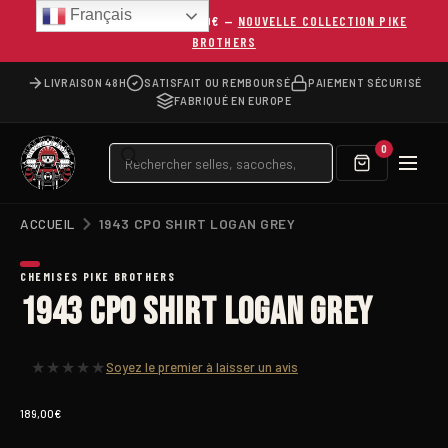
Français
LIVRAISON OFFERTE DÈS 150€ —
NOUVELLE COLLECTION PIKE
BROTHERS
LIVRAISON 48H
SATISFAIT OU REMBOURSÉ
PAIEMENT SÉCURISÉ
FABRIQUÉ EN EUROPE
Recherche
0
de
produits
ACCUEIL
1943 CPO SHIRT LOGAN GREY
CHEMISES PIKE BROTHERS
1943 CPO Shirt Logan Grey
★
★
★
★
★
Soyez le premier à laisser un avis
189,00
€