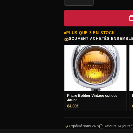
de
CLIGNOTANTS
VINTAGE
EDGE
PLUS QUE 3 EN STOCK
SOUVENT ACHETÉS ENSEMBL
CUT
BOBBER
Phare Bobber Vintage optique
Jaune
84,00
€
Expédié sous 24 h
Retours 14 jours