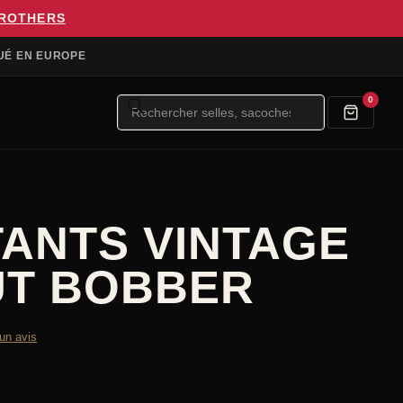
BROTHERS
UÉ EN EUROPE
Recherche
0
de
produits
ANTS VINTAGE
UT BOBBER
 un avis