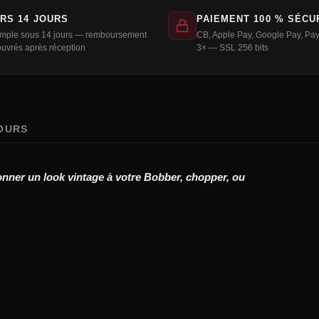
RS 14 JOURS
PAIEMENT 100 % SÉCU
imple sous 14 jours — remboursement
CB, Apple Pay, Google Pay, Pay
ouvrés après réception
3× — SSL 256 bits
TOURS
onner un look vintage à votre Bobber, chopper, ou