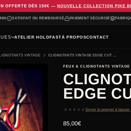
ON OFFERTE DÈS 150€ —
NOUVELLE COLLECTION PIKE 
48H
SATISFAIT OU REMBOURSÉ
PAIEMENT SÉCURISÉ
FABRIQ
UES
ATELIER HOLDFAST
À PROPOS
CONTACT
LIGNOTANTS VINTAGE
CLIGNOTANTS VINTAGE EDGE CUT BOBBER
FEUX & CLIGNOTANTS VINTAGE
CLIGNOT
EDGE C
★
★
★
★
★
Soyez le premier à laisser
85,00
€