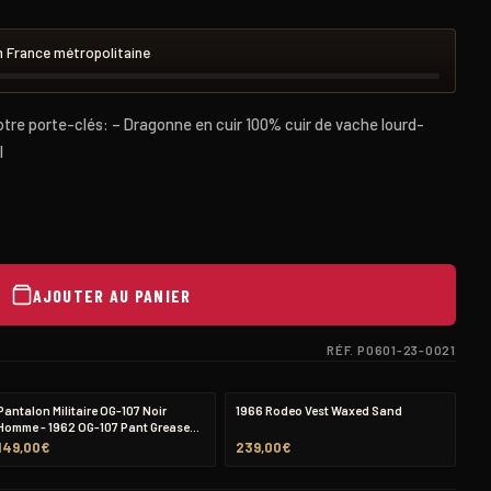
 France métropolitaine
otre porte-clés: – Dragonne en cuir 100% cuir de vache lourd-
l
AJOUTER AU PANIER
RÉF. P0601-23-0021
Pantalon Militaire OG-107 Noir
1966 Rodeo Vest Waxed Sand
Homme - 1962 OG-107 Pant Grease
Black Pike Brothers
149,00
€
239,00
€