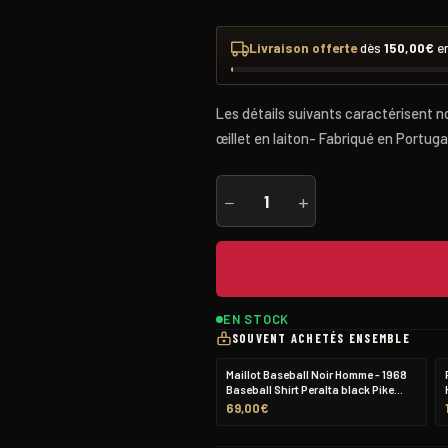
Livraison offerte
dès
150,00
€
en
Les détails suivants caractérisent n
œillet en laiton- Fabriqué en Portuga
quantité
−
+
de
Porte-
Clés
Cuir
EN STOCK
SOUVENT ACHETÉS ENSEMBLE
-
Maillot Baseball Noir Homme - 1968
1972
Baseball Shirt Peralta black Pike
Brothers
69,00
€
Key
Hanger