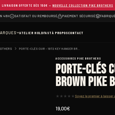
LIVRAISON OFFERTE DÈS 150€ —
NOUVELLE COLLECTION PIKE BROTHERS
ON 48H
SATISFAIT OU REMBOURSÉ
PAIEMENT SÉCURISÉ
FABRIQU
ARQUES
ATELIER HOLDFAST
À PROPOS
CONTACT
ROTHERS
PORTE-CLÉS CUIR - 1972 KEY HANGER BROWN PIKE BROTHERS
1 / 2
ACCESSOIRES PIKE BROTHERS
Porte-Clés C
brown Pike 
★
★
★
★
★
Soyez le premier à laisser 
19,00
€