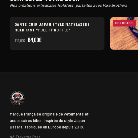
Nos créations artisanales Holdfast, parfaites avec Pike Brothers
HOLDFAST
HOLDFAST
GANTS CUIR JAPAN STYLE MATELASSES
HOLD FAST "FULL THROTTLE"
Le
Le
84,00
€
112,00
€
prix
prix
LANIÈRE CU
initial
actuel
38,00
€
était :
est :
112,00€.
84,00€.
Marque française originale de vêtements et
accessoires biker. Inspirée du style Japan
Basara, fabriquée en Europe depuis 2018.
48 Traverse Prat