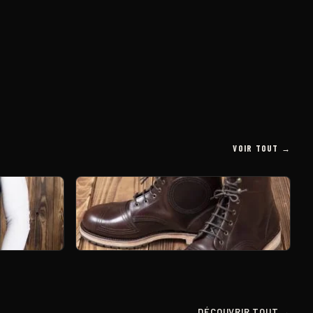
VOIR TOUT →
VEST 11OZ
1966 EXPLORER BOOTS BROWN
239,00
€
DÉCOUVRIR TOUT →