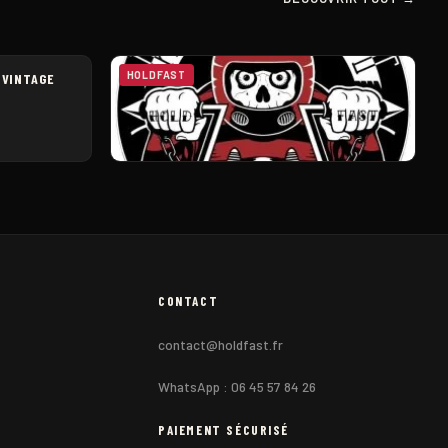
HOLDFAST
 VINTAGE
STICKER HOLD FAST "JAPAN STYLE"
4,85
€
CONTACT
contact@holdfast.fr
WhatsApp : 06 45 57 84 26
PAIEMENT SÉCURISÉ