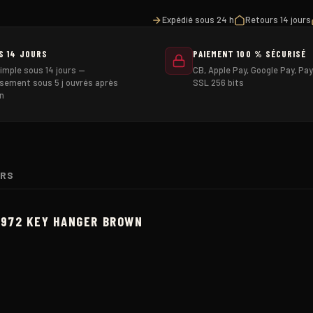
brown
Expédié sous 24 h
Retours 14 jours
Pike
S 14 JOURS
PAIEMENT 100 % SÉCURISÉ
Brothers
imple sous 14 jours —
CB, Apple Pay, Google Pay, Pay
sement sous 5 j ouvrés après
SSL 256 bits
n
URS
1972 KEY HANGER BROWN