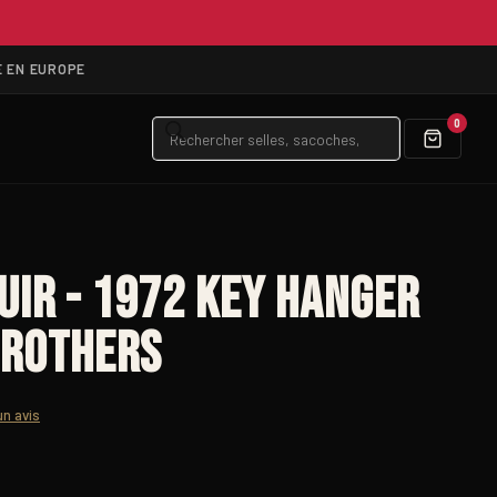
É EN EUROPE
Recherche
0
de
produits
uir - 1972 Key Hanger
Brothers
un avis