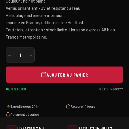
Couleur : noir et blanc
Vernis brillant anti-UV et resistant a l’eau
Pelliculage exterieur + interieur
Imprime en France, edition limitee Holdfast
Toutefois, attention : stock limite. Livraison express 48 h en
France Metropolitaine.
quantité
−
+
de
STICKER-
"NO
AIRBAGS
AJOUTER AU PANIER
-
WE
DIE
EN STOCK
RÉF. HF-50977
LIKE
REAL
MENS"
Expédié sous 24 h
Retours 14 jours
Paiement sécurisé
LIVRAISON 24 H
RETOURS 14 JOURS