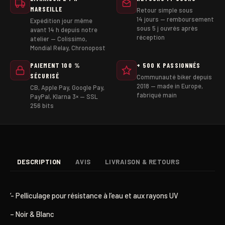
MARSEILLE
Retour simple sous
14 jours — remboursement
Expédition jour même
sous 5 j ouvrés après
avant 14 h depuis notre
réception
atelier — Colissimo,
Mondial Relay, Chronopost
PAIEMENT 100 %
+ 500 K PASSIONNÉS
SÉCURISÉ
Communauté biker depuis
2018 — made in Europe,
CB, Apple Pay, Google Pay,
fabriqué main
PayPal, Klarna 3× — SSL
256 bits
DESCRIPTION
AVIS
LIVRAISON & RETOURS
‘- Pelliculage pour résistance à l’eau et aux rayons UV
– Noir & Blanc