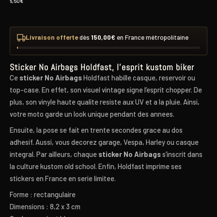
6,50
€
Livraison offerte
dès
150,00
€
en France métropolitaine
Sticker No Airbags Holdfast, l’esprit kustom biker
Ce
sticker No Airbags
Holdfast habille casque, reservoir ou
top-case. En effet, son visuel vintage signe l’esprit chopper. De
plus, son vinyle haute qualite resiste aux UV et a la pluie. Ainsi,
votre moto garde un look unique pendant des annees.
Ensuite, la pose se fait en trente secondes grace au dos
adhesif. Aussi, vous decorez garage, Vespa, Harley ou casque
integral. Par ailleurs, chaque
sticker No Airbags
s’inscrit dans
la culture kustom old school. Enfin, Holdfast imprime ses
stickers en France en serie limitee.
Forme : rectangulaire
Dimensions : 8,2 x 3 cm