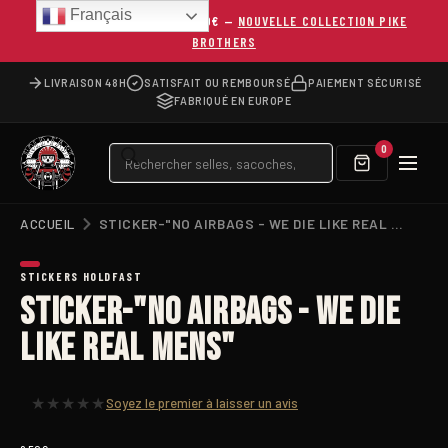
Français
LIVRAISON OFFERTE DÈS 150€ —
NOUVELLE COLLECTION PIKE
BROTHERS
LIVRAISON 48H
SATISFAIT OU REMBOURSÉ
PAIEMENT SÉCURISÉ
FABRIQUÉ EN EUROPE
Recherche
0
de
produits
ACCUEIL
STICKER-"NO AIRBAGS - WE DIE LIKE REAL MENS"
STICKERS HOLDFAST
STICKER-"NO AIRBAGS - WE DIE
LIKE REAL MENS"
★
★
★
★
★
Soyez le premier à laisser un avis