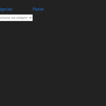
égories
Panier
ories