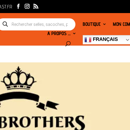
AST.FR
echerche
BOUTIQUE
MON COM
e
oduits
A PROPOS …
FRANÇAIS