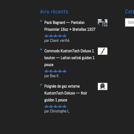
Avis récents
Cat
Catég
Pack Bagnard — Pantalon
Prisonnier 16oz + Bretelles 1937
par Client vérifié
Note
5
sur
5
Commodo KustomTech Deluxe 1
bouton — Laiton satiné guidon 1
pouce
par Bas K.
Note
5
sur
5
Poignée de gaz externe
KustomTech Deluxe — Noir
guidon 1 pouce
par Christophe L.
Note
5
sur
5