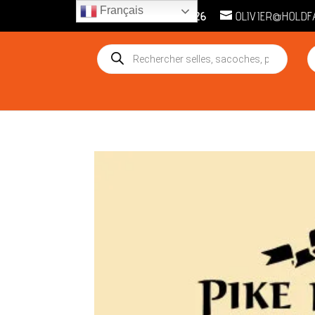
Français
(33) 6 45 57 84 26
OLIVIER@HOLDF
Recherche
R
de
d
produits
pr