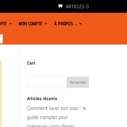
ARTICLES 0
PTE
MON COMPTE
A PROPOS …
Cart
Articles récents
Comment laver son jean : le
guide complet pour
préserver votre denim