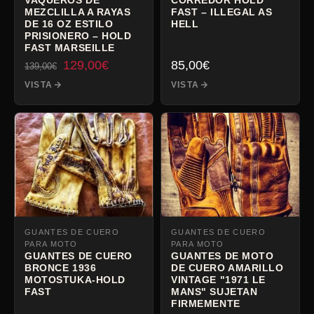
MEZCLILLA A RAYAS
FAST – ILLEGAL AS
DE 16 OZ ESTILO
HELL
PRISIONERO – HOLD
FAST MARSEILLE
El
El
129,00
€
85,00
€
139,00
€
precio
precio
VISTA
VISTA
inicial
actual
era:
es:
139,00€.
129,00€.
GUANTES DE CUERO
GUANTES DE CUERO
PARA MOTO
PARA MOTO
GUANTES DE CUERO
GUANTES DE MOTO
BRONCE 1936
DE CUERO AMARILLO
MOTOSTUKA-HOLD
VINTAGE "1971 LE
FAST
MANS" SUJETAN
FIRMEMENTE