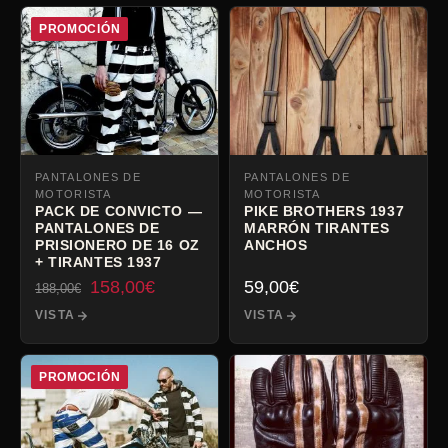
PROMOCIÓN
PANTALONES DE
PANTALONES DE
MOTORISTA
MOTORISTA
PACK DE CONVICTO —
PIKE BROTHERS 1937
PANTALONES DE
MARRÓN TIRANTES
PRISIONERO DE 16 OZ
ANCHOS
+ TIRANTES 1937
El
El
158,00
€
59,00
€
188,00
€
precio
precio
VISTA
VISTA
inicial
actual
era:
es:
188,00€.
158,00€.
PROMOCIÓN