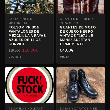
PANTALONES DE
GUANTES DE CUERO
MOTORISTA
PARA MOTO
FOLSOM PRISON
GUANTES DE MOTO
PANTALONES DE
DE CUERO NEGRO
MEZCLILLA A RAYAS
VINTAGE "1971 LE
AZULES DE 14 OZ
MANS" SUJETAN
CONVICT
FIRMEMENTE
El
El
110,00
€
84,00
€
119,00
€
precio
precio
VISTA
VISTA
inicial
actual
era:
es:
119,00€.
110,00€.
PEGATINAS HOLDFAST
BOTAS Y ZAPATOS PIKE