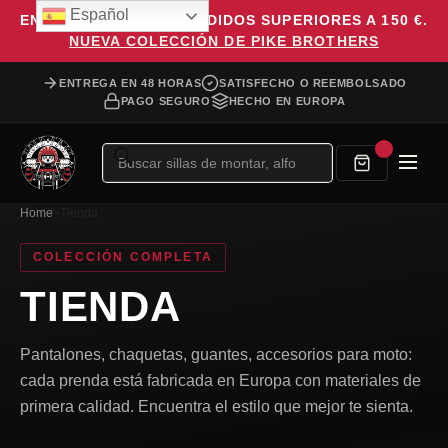
Español
ENVÍO GRATUITO EN PEDIDOS SUPERIORES A 150 €.
NUEVA COLECCIÓN DE PIKE BROTHERS
ENTREGA EN 48 HORAS
SATISFECHO O REEMBOLSADO
PAGO SEGURO
HECHO EN EUROPA
Búsqueda
de
productos
Home
>
Tienda
COLECCIÓN COMPLETA
TIENDA
Pantalones, chaquetas, guantes, accesorios para moto:
cada prenda está fabricada en Europa con materiales de
primera calidad. Encuentra el estilo que mejor te sienta.