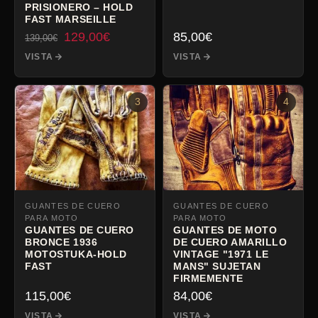
PRISIONERO – HOLD
FAST MARSEILLE
El
El
129,00
€
85,00
€
139,00
€
precio
precio
VISTA
VISTA
inicial
actual
era:
es:
139,00€.
129,00€.
3
4
GUANTES DE CUERO
GUANTES DE CUERO
PARA MOTO
PARA MOTO
GUANTES DE CUERO
GUANTES DE MOTO
BRONCE 1936
DE CUERO AMARILLO
MOTOSTUKA-HOLD
VINTAGE "1971 LE
FAST
MANS" SUJETAN
FIRMEMENTE
115,00
€
84,00
€
VISTA
VISTA