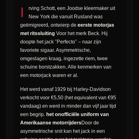
I
rving Schott, een Joodse kleermaker uit
New York die vanuit Rusland was
geëmigreerd, ontwierp de
eerste motorjas
met ritssluiting
Voor het merk Beck. Hij
doopte het jack "Perfecto" – naar zijn
favoriete sigaar. Asymmetrische,
omgeslagen kraag, ingezette riem, twee
schuine borstzakken. Alle kenmerken van
een motorjack waren er al.
Het werd vanaf 1929 bij Harley-Davidson
verkocht voor €5,50 (het equivalent van €95
vandaag) en werd in minder dan vijf jaar tijd
een begrip.
het onofficiële uniform van
Amerikaanse motorrijders
Door de
asymmetrische snit kan het jack in een