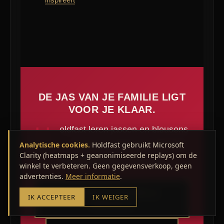
DE JAS VAN JE FAMILIE LIGT
VOOR JE KLAAR.
H
oldfast leren jassen en blousons
— Europees fabricaat, dik leer,
Analytische cookies.
Holdfast gebruikt Microsoft
Clarity (heatmaps + geanonimiseerde replays) om de
levering binnen 24/48 uur.
winkel te verbeteren. Geen gegevensverkoop, geen
advertenties.
Meer informatie
.
HOLDFAST JASSEN &
IK ACCEPTEER
IK WEIGER
MANTELS