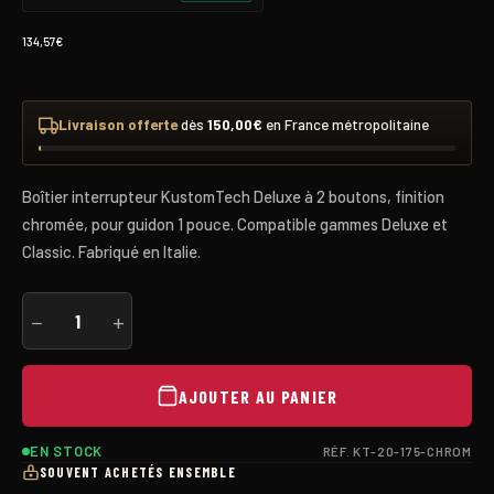
134,57
€
Livraison offerte
dès
150,00
€
en France métropolitaine
Boîtier interrupteur KustomTech Deluxe à 2 boutons, finition
chromée, pour guidon 1 pouce. Compatible gammes Deluxe et
Classic. Fabriqué en Italie.
quantité
−
+
de
Commodo
KustomTech
Deluxe
AJOUTER AU PANIER
2
boutons
—
EN STOCK
RÉF. KT-20-175-CHROM
Chromé
guidon
SOUVENT ACHETÉS ENSEMBLE
1