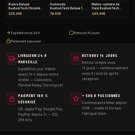
pouce
Risers Deluxe
Commodo
Maître-cylindre de
KustomTech Chromé
KustomTech Deluxe 1
frein KustomTech
Satiné — guidon 22 mm
bouton — Laiton satiné
Classic Line TUV 14mm
225,29
€
78,62
€
463,90
€
(7/8″)
guidon 1 pouce
— Noir
Expédié sous 24 h
Retours 14 jours
Paiement sécurisé
LIVRAISON 24 H
RETOURS 14 JOURS
MARSEILLE
Retour simple sous
14 jours — remboursement
Expédition jour même
sous 5 j ouvrés après
avant 14 h depuis notre
réception
atelier — Colissimo,
Mondial Relay, Chronopost
PAIEMENT 100 %
+ 500 K PASSIONNÉS
SÉCURISÉ
Communauté biker depuis
2018 — made in Europe,
CB, Apple Pay, Google Pay,
fabriqué main
PayPal, Klarna 3× — SSL
256 bits