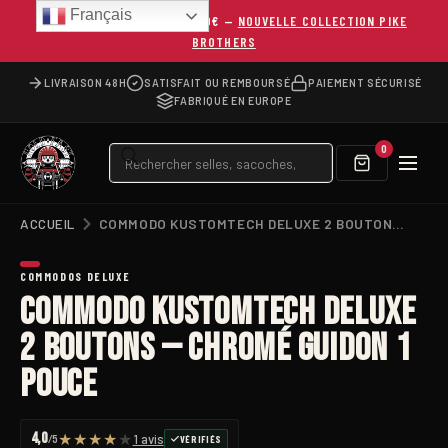
Français
LIVRAISON OFFERTE DÈS 150€ —
NOUVELLE COLLECTION PIKE
BROTHERS
LIVRAISON 48H
SATISFAIT OU REMBOURSÉ
PAIEMENT SÉCURISÉ
FABRIQUÉ EN EUROPE
Recherche
0
de
produits
ACCUEIL
COMMODO KUSTOMTECH DELUXE 2 BOUTONS — CHROMÉ GUIDON 1 POUCE
COMMODOS DELUXE
Commodo KustomTech Deluxe
2 boutons — Chromé guidon 1
pouce
4,0
★
★
★
★
★
1 avis
VÉRIFIÉS
/5