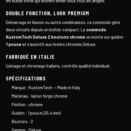
les builds show qui doivent briller sous tous les angles.
DOUBLE FONCTION, LOOK PREMIUM
Démarrage et klaxon ou autre combinaison, ce commodo gère
deux circuits depuis un boîtier compact. Le
commodo
KustomTech Deluxe 2 boutons chromé
se monte sur guidon
1 pouce
et s’assortit aux leviers chromés Deluxe.
FABRIQUÉ EN ITALIE
Usinage et chromage italiens, contrôle qualité individuel.
SPÉCIFICATIONS
Marque : KustomTech — Made in Italy
Matériau : laiton forgé chromé
Finition : chrome
Guidon : 1 pouce (25,4 mm)
Boutons : 2
Gamme : Deluxe