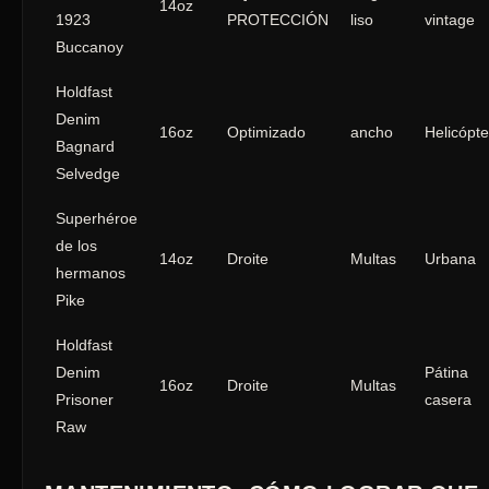
14oz
1923
PROTECCIÓN
liso
vintage
Buccanoy
Holdfast
Denim
16oz
Optimizado
ancho
Helicópte
Bagnard
Selvedge
Superhéroe
de los
14oz
Droite
Multas
Urbana
hermanos
Pike
Holdfast
Denim
Pátina
16oz
Droite
Multas
Prisoner
casera
Raw