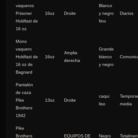
vaqueros
Blanco
Prisoner
16oz
Droite
y negro
Diarios
Holdfast de
fino
16 oz
Mono
vaquero
Grande
Amplia
Holdfast de
16oz
blanco
Comunic
derecha
16 oz de
y negro
Bagnard
Pantalón
de caza
caqui
Tempora
Pike
13oz
Droite
liso
media
Brothers
1942
Pike
Brothers
EQUIPOS DE
Negro
Totalmen