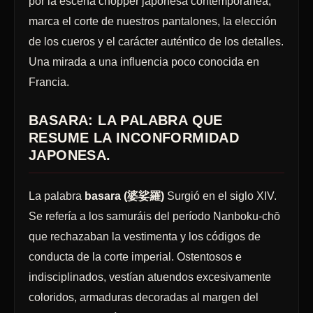
por la escena chopper japonesa contemporánea,
marca el corte de nuestros pantalones, la elección
de los cueros y el carácter auténtico de los detalles.
Una mirada a una influencia poco conocida en
Francia.
BASARA: LA PALABRA QUE
RESUME LA INCONFORMIDAD
JAPONESA.
La palabra
basara (婆娑羅)
Surgió en el siglo XIV.
Se refería a los samuráis del período Nanboku-chō
que rechazaban la vestimenta y los códigos de
conducta de la corte imperial. Ostentosos e
indisciplinados, vestían atuendos excesivamente
coloridos, armaduras decoradas al margen del