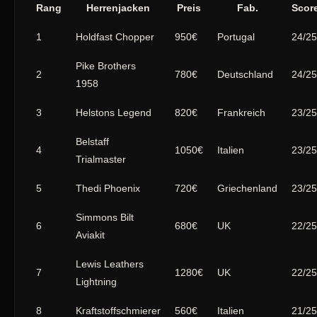
Rang
Herrenjacken
Preis
Fab.
Scor
1
Holdfast Chopper
950€
Portugal
24/25
Pike Brothers
2
780€
Deutschland
24/25
1958
3
Helstons Legend
820€
Frankreich
23/25
Belstaff
4
1050€
Italien
23/25
Trialmaster
5
Thedi Phoenix
720€
Griechenland
23/25
Simmons Bilt
6
680€
UK
22/25
Aviakit
Lewis Leathers
7
1280€
UK
22/25
Lightning
8
Kraftstoffschmierer
560€
Italien
21/25